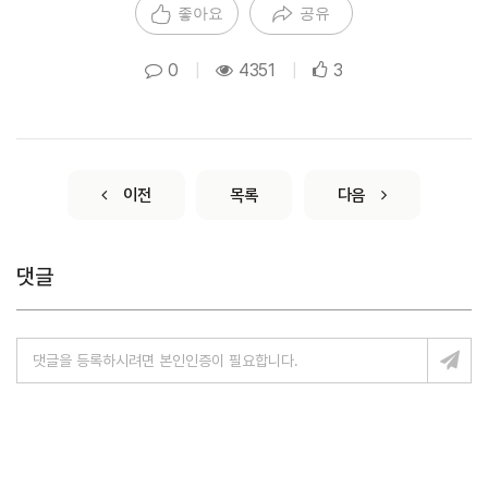
좋아요
공유
0
|
4351
|
3
이전
목록
다음
댓글