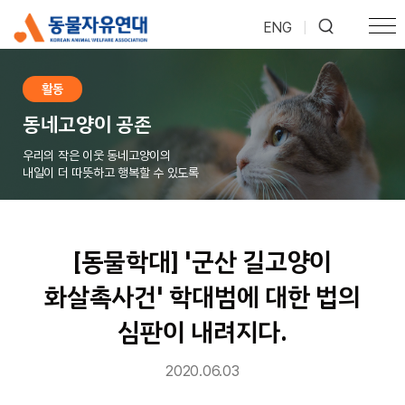
ENG
|
활동
동네고양이 공존
우리의 작은 이웃 동네고양이의
내일이 더 따뜻하고 행복할 수 있도록
[동물학대] '군산 길고양이
화살촉사건' 학대범에 대한 법의
심판이 내려지다.
2020.06.03