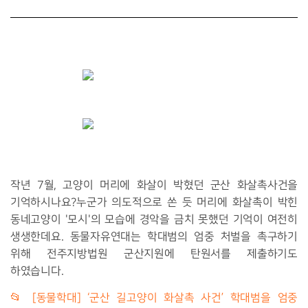
작년 7월, 고양이 머리에 화살이 박혔던 군산 화살촉사건을
기억하시나요?누군가 의도적으로 쏜 듯 머리에 화살촉이 박힌
동네고양이 '모시'의 모습에 경악을 금치 못했던 기억이 여전히
생생한데요. 동물자유연대는 학대범의 엄중 처벌을 촉구하기
위해 전주지방법원 군산지원에 탄원서를 제출하기도
하였습니다.
📂 [동물학대] ‘군산 길고양이 화살촉 사건’ 학대범을 엄중