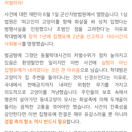
처벌하라!
사건에 대한 재판이 6월 1일 군산지방법원에서 열렸습니다. 1심
법원은 '피고인이 고양이를 향해 화살을 쏴 상처 입혔다는
범행사실을 인정했으나 초범인 점을 고려한다'는 이유로
학대범에게
징역 1년에 집행유예 2년을 선고하고 160시간의
사회봉사
를 명령했습니다.
벌금형에 그쳤던 동물학대사건의 처벌수위가 점차 높아지고
있음은 환영할만한 일이지만 이번 사건에
실형이 아닌
집행유예가 내려졌다는 것은 큰 아쉬움
으로 남습니다. 학대범은
고양이가 집 주변을 돌아다니는 것이 신경쓰인다는 이유로,
국내에서 판매금지까지 내려진 위험한 무기를 가지고
의도적으로 고양이를 겨냥했습니다. 주민들의 보호 속에서
평온히 살아가던 동네고양이 모시는 화살촉에 의해 두개골이
뚫리는 끔찍한 고통을 겪어야만 했습니다. 사건의 잔혹성을
감안한다면 이번 집행유예 판결은 매우 유감스러울 뿐 아니라
검찰 측의 항소 역시 반드시 필요
합니다.