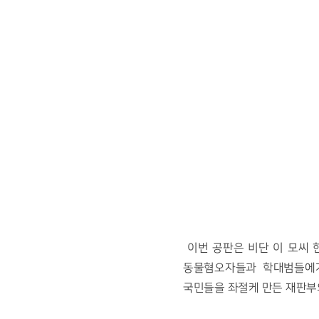
이번 공판은 비단 이 모씨 
동물혐오자들과 학대범들에게
국민들을 좌절케 만든 재판부의