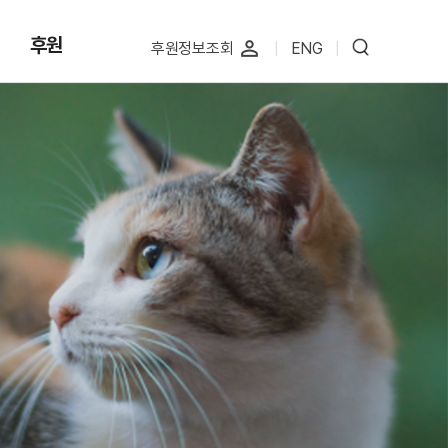
후원
perm_identity
후원정보조회
|
ENG
|