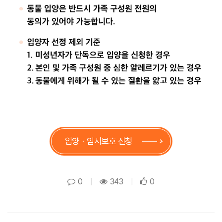
입양ㆍ임시보호 신청
0
|
343
|
0