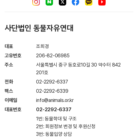
사단법인 동물자유연대
대표
조희경
고유번호
206-82-06985
주소
서울특별시 중구 동호로10길 30 약수터 842
201호
전화
02-2292-6337
팩스
02-2292-6339
이메일
info@animals.or.kr
대표번호
02-2292-6337
1번: 동물학대 및 구조
2번: 회원정보 변경 및 후원신청
3번: 동물입양 상담