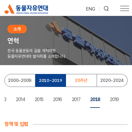
ENG
|
소개
연혁
한국 동물운동의 길을 개척해온
동물자유연대의 발자취를 소개합니다.
2010
~
2019
2000
~
2009
20주년
2020
~
2024
2018
013
2014
2015
2016
2017
2019
정책 및 입법