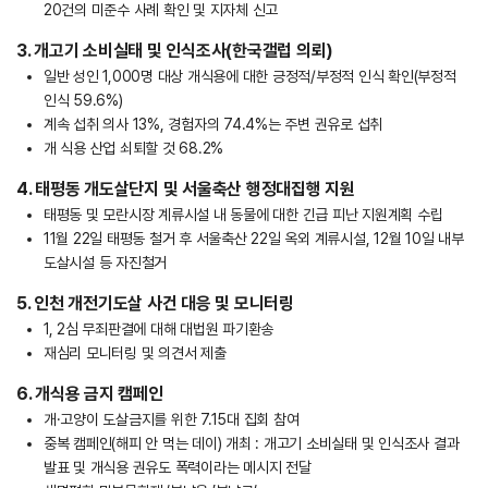
20건의 미준수 사례 확인 및 지자체 신고
3. 개고기 소비실태 및 인식조사(한국갤럽 의뢰)
일반 성인 1,000명 대상 개식용에 대한 긍정적/부정적 인식 확인(부정적
인식 59.6%)
계속 섭취 의사 13%, 경험자의 74.4%는 주변 권유로 섭취
개 식용 산업 쇠퇴할 것 68.2%
4. 태평동 개도살단지 및 서울축산 행정대집행 지원
태평동 및 모란시장 계류시설 내 동물에 대한 긴급 피난 지원계획 수립
11월 22일 태평동 철거 후 서울축산 22일 옥외 계류시설, 12월 10일 내부
도살시설 등 자진철거
5. 인천 개전기도살 사건 대응 및 모니터링
1, 2심 무죄판결에 대해 대법원 파기환송
재심리 모니터링 및 의견서 제출
6. 개식용 금지 캠페인
개·고양이 도살금지를 위한 7.15대 집회 참여
중복 캠페인(해피 안 먹는 데이) 개최 : 개고기 소비실태 및 인식조사 결과
발표 및 개식용 권유도 폭력이라는 메시지 전달