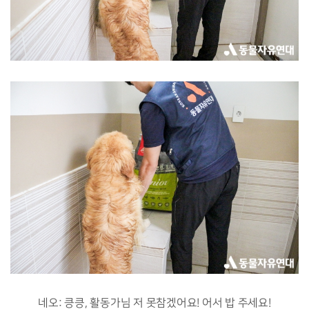
네오: 킁킁, 활동가님 저 못참겠어요! 어서 밥 주세요!