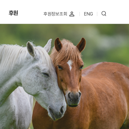
후원
perm_identity
후원정보조회
|
ENG
|