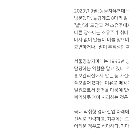
2023년 9월, 동물자유연대
방문했다. 놀랍게도 8마리 말
‘별밤’과 ‘도담’의 전 소유주
다른 장소에는 소유주가 취미로
마사 없이 말들이 비를 맞으며
묘연하거나, 말이 부적절한 
서울경찰기마대는 1945년 창
담당하는 역할을 맡고 있다. 2
홍보관리실에서 맡는 등 사실
쓸모없어졌다는 이유로 매각 
일원으로서 생명을 다룸에 있어
폐기하듯 폐마 처리하는 것은
국내 착취형 경마 산업 아래
신세로 전락하고, 최후에는 
어려운 경우도 허다하다. 기