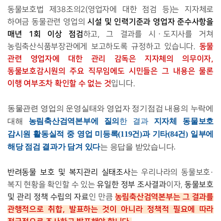
동물보호법 제38조의2(영업자에 대한 점검 등)는 지자체로
시설 및 인력기준과 영업자 준수사항을
하여금 동물관련 영업의
매년 1회 이상 점검
하고, 그 결과를 시ㆍ도지사를 거쳐
동물
농림축산식품부장관에게 보고하도록 규정하고 있습니다.
관련 영업자에 대한 관리 감독은 지자체의 의무이자,
동물보호감시원의 주요 직무임
에도 시민들은 그 내용은 물론
이행 여부조차 확인할 수 없는 것
입니다.
동물관련 영업의 운영실태와 영업자 정기점검 내용의 누락에
대해
농림축산검역본부에 질의
한 결과
지자체 동물보호
감시원 활동실적 중 영업 미등록(119건)과 기타(84건)
일부에
해당 점검 결과가 담겨 있다
는 응답을 받았습니다.
반려동물 보호 및 복지관리 실태조사
는 우리나라의 동물보호·
유일한 정부 조사결과
동물보호
복지 현황을 확인할 수 있는
이자,
및 관리 정책 수립의 자료
농림축산검역본부는 그 결과를
인 만큼
관행적으로 취합, 발표하는 것이 아니라 정책적 필요에 따라