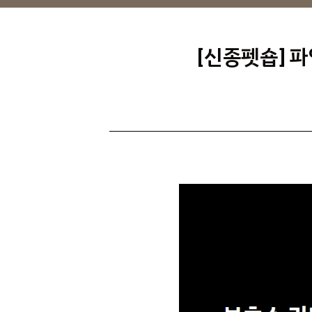
[신종펫숍] 