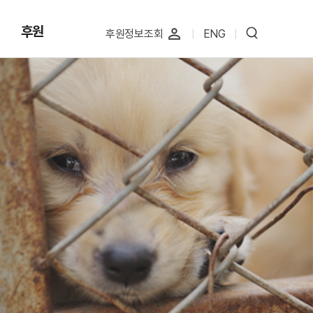
후원
perm_identity
후원정보조회
|
ENG
|