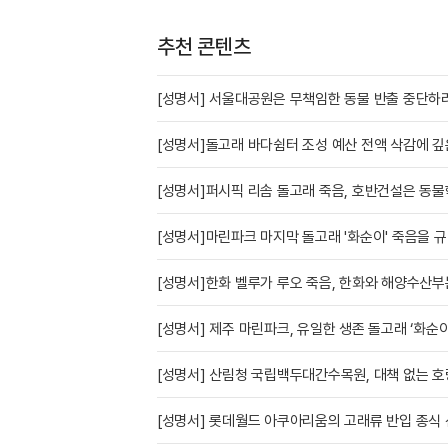
추천 콘텐츠
[성명서] 서울대공원은 무책임한 동물 반출 중단하라
[성명서]돌고래 바다쉼터 조성 예산 전액 삭감에 
[성명서]퍼시픽 리솜 돌고래 죽음, 호반건설은 동물
[성명서]마린파크 마지막 돌고래 '화순이' 죽음을 
[성명서]한화 벨루가 루오 죽음, 한화와 해양수산부
[성명서] 제주 마린파크, 유일한 생존 돌고래 ‘화순
[성명서] 산림청 국립백두대간수목원, 대책 없는 
[성명서] 롯데월드 아쿠아리움의 고래류 반입 종식