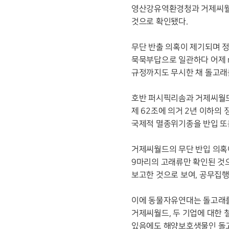
영산강유역환경청과 거제씨월드
것으로 확인됐다.
무단 반출 의혹이 제기되며 
묵묵부답으로 일관하다 어제 
규정까지도 무시한 채 돌고래를
호반 퍼시픽리솜과 거제씨월드의
제 62조에 의거 2년 이하의 
국제적 멸종위기종을 반입 또
거제씨월드의 무단 반입 의혹
9마리의 고래류만 확인된 것
보고한 것으로 보여, 공무집행
이에 동물자유연대는 돌고래를
거제씨월드, 두 기업에 대한 
있음에도 해양보호생물인 돌고