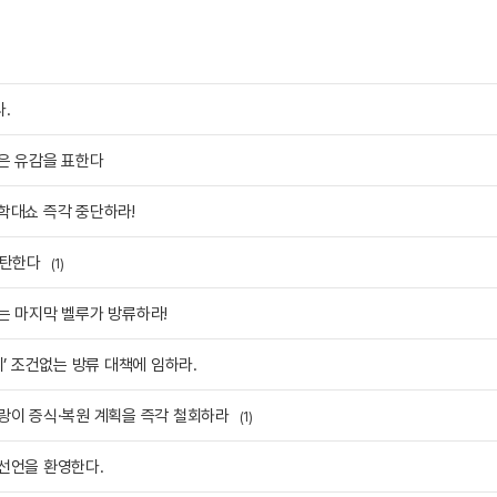
.
깊은 유감을 표한다
학대쇼 즉각 중단하라!
규탄한다
(1)
는 마지막 벨루가 방류하라!
이’ 조건없는 방류 대책에 임하라.
호랑이 증식·복원 계획을 즉각 철회하라
(1)
 선언을 환영한다.