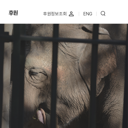
후원
perm_identity
후원정보조회
|
ENG
|