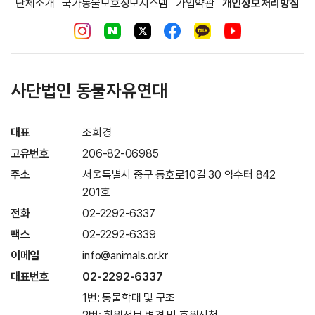
단체소개
국가동물보호정보시스템
가입약관
개인정보처리방침
사단법인 동물자유연대
대표
조희경
고유번호
206-82-06985
주소
서울특별시 중구 동호로10길 30 약수터 842
201호
전화
02-2292-6337
팩스
02-2292-6339
이메일
info@animals.or.kr
대표번호
02-2292-6337
1번: 동물학대 및 구조