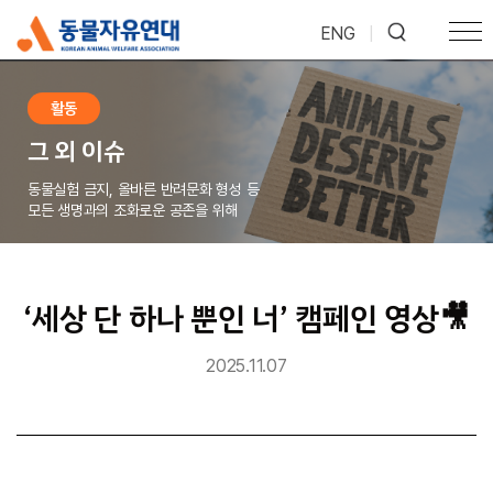
ENG
|
활동
그 외 이슈
동물실험 금지, 올바른 반려문화 형성 등
모든 생명과의 조화로운 공존을 위해
‘세상 단 하나 뿐인 너’ 캠페인 영상🎥
2025.11.07