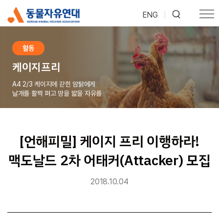
ENG
|
활동
케이지프리
A4 2/3 케이지에 갇힌 암탉에게
날개를 활짝 펴고 땅을 밟을 자유를
[언해피밀] 케이지 프리 이행하라!
맥도날드 2차 어태커(Attacker) 모집
2018.10.04