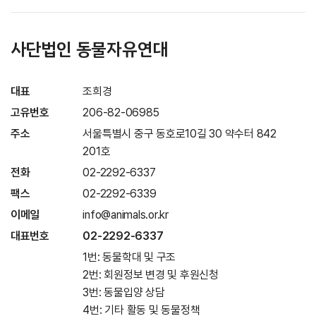
사단법인 동물자유연대
대표
조희경
고유번호
206-82-06985
주소
서울특별시 중구 동호로10길 30 약수터 842
201호
전화
02-2292-6337
팩스
02-2292-6339
이메일
info@animals.or.kr
대표번호
02-2292-6337
1번: 동물학대 및 구조
2번: 회원정보 변경 및 후원신청
3번: 동물입양 상담
4번: 기타 활동 및 동물정책