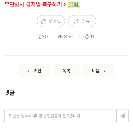
무단방사 금지법 촉구하기 >
클릭!
좋아요
공유
0
|
3190
|
11
이전
목록
다음
댓글