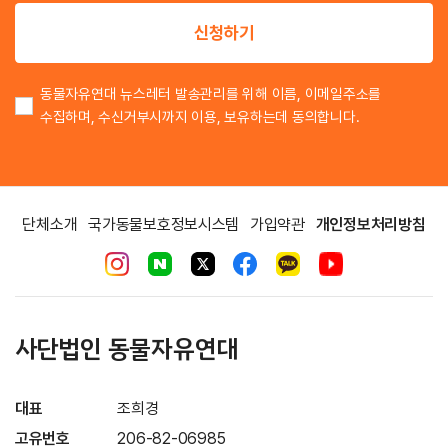
이
신청하기
동물자유연대 뉴스레터 발송관리를 위해 이름, 이메일주소를
수집하며, 수신거부시까지 이용, 보유하는데 동의합니다.
단체소개
국가동물보호정보시스템
가입약관
개인정보처리방침
사단법인 동물자유연대
대표
조희경
고유번호
206-82-06985