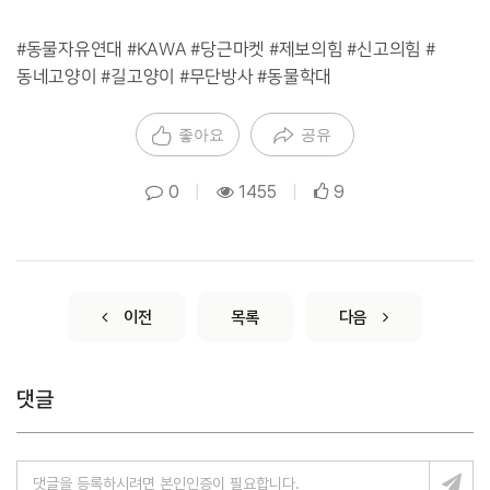
#동물자유연대 #KAWA #당근마켓 #제보의힘 #신고의힘 #
동네고양이 #길고양이 #무단방사 #동물학대
좋아요
공유
0
|
1455
|
9
이전
목록
다음
댓글